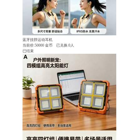
蓝牙挂脖运动耳机
当前价:
50000
金币
已兑换:0人
已结束