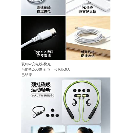
双tep-c充电线-快充
当前价:
50000
金币
已兑换:0人
已结束