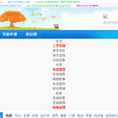
东帅哥强势征友
2014比亚迪年代穿越秀活动报名
潮汕女生在哪里
帖
真心寻找那个她
六百公里最新客户端开放体验啦
微信扫码
车标申请
积分榜
生活
二手市场
拼车专区
谈天说地
活动召集
分享
交友联谊
车友地带
南国影像
欢乐签到
积分商城
站务
亚迪村委
亚迪新闻
站务处理
热搜:
转让
空调
冰箱
自行车
宽带
搬家
门票
电信
求购
内存条
低价转