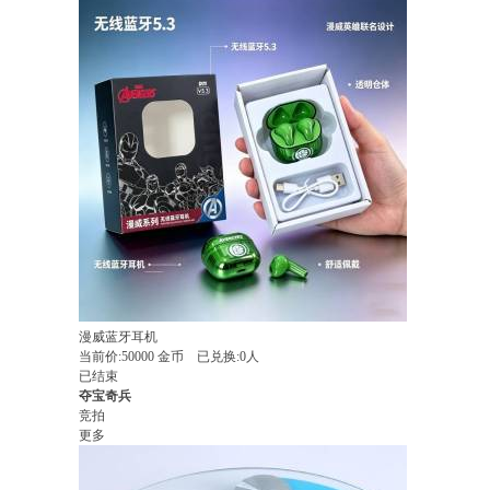
漫威蓝牙耳机
当前价:
50000
金币
已兑换:0人
已结束
夺宝奇兵
竞拍
更多