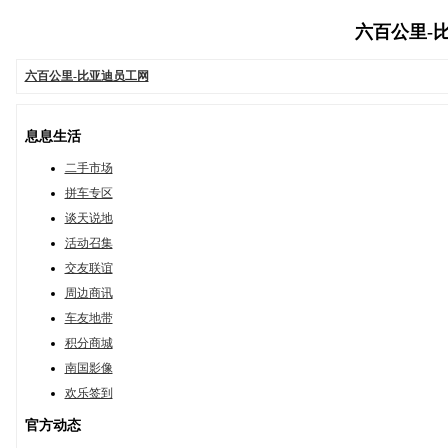
六百公里-比亚
六百公里-比亚迪员工网
息息生活
二手市场
拼车专区
谈天说地
活动召集
交友联谊
周边商讯
车友地带
积分商城
南国影像
欢乐签到
官方动态