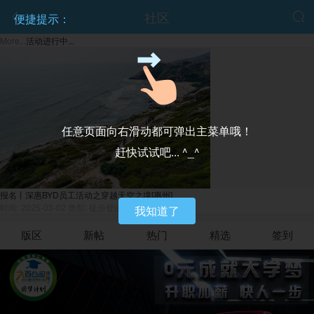
社区


便捷提示：
More...
活动进行中...
任意页面向右滑动都可弹出主菜单哦！
赶快试试吧... ^_^
报名丨深惠BYD员工活动之穿越天空之境[惠州]
时间: 2025-03-02
类型: 徒步登山
我知道了
版区
新帖
热门
精选
签到