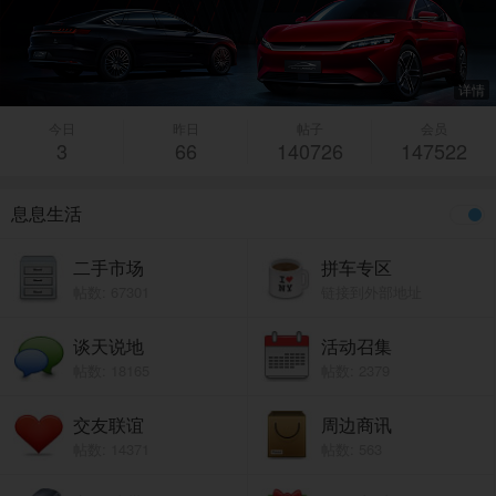
详情
今日
昨日
帖子
会员
3
66
140726
147522
息息生活
二手市场
拼车专区
帖数: 67301
链接到外部地址
谈天说地
活动召集
帖数: 18165
帖数: 2379
交友联谊
周边商讯
帖数: 14371
帖数: 563