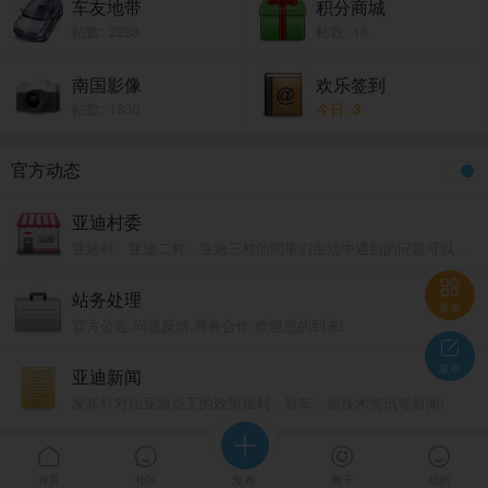
车友地带
积分商城
帖数: 2288
帖数: 16
南国影像
欢乐签到
帖数: 1830
今日: 3
官方动态
亚迪村委
亚迪村、亚迪二村、亚迪三村的同事们生活中遇到的问题可以在这里交流，将有热心知情人士负责解答。

站务处理
菜单
官方公告,问题反馈,商务合作,欢迎您的到来!

发布
亚迪新闻
发布针对比亚迪员工的政策福利，新车，新技术资讯等新闻!





首页
社区
发布
圈子
我的