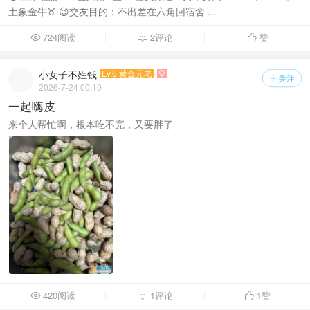
土象金牛♉ 😉交友目的：不出差在六角回宿舍 ...
724阅读
2评论
赞



小女子不姓钱
Lv.6 黄金元老

关注

2026-7-24 00:10
一起嗨皮
来个人帮忙啊，根本吃不完，又要胖了
420阅读
1评论
1
赞


