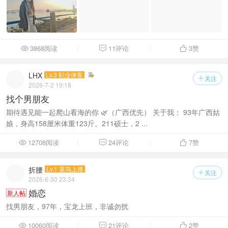
3868阅读
11评论
3
赞



LHX
Lv.3 职业侠客
关注

2026-7-2 19:18
找个男朋友
期待遇见能一起爬山看海的你 🌿（广西优先） 关于我： 93年广西姑
娘，身高158厘米体重123斤。211硕士，2 ...
12708阅读
24评论
7
赞



折腰
Lv.1 菜鸟上路
关注

2026-6-30 23:34
婚恋
新人帖
找男朋友，97年，宝龙上班，非诚勿扰
10060阅读
21评论
2
赞


