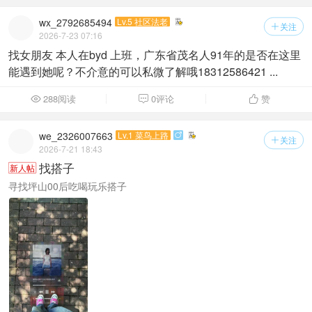
wx_2792685494
Lv.5 社区法老
关注

2026-7-23 07:16
找女朋友 本人在byd 上班，广东省茂名人91年的是否在这里
能遇到她呢？不介意的可以私微了解哦18312586421 ...
288阅读
0评论
赞



we_2326007663
Lv.1 菜鸟上路

关注

2026-7-21 18:43
找搭子
新人帖
寻找坪山00后吃喝玩乐搭子