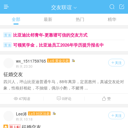
交友联谊




全部
最新
热门
精华
比亚迪比邻青年-更靠谱可信的交友方式
置顶
可领奖学金，比亚迪员工2026年学历提升报名中
置顶
wx_1511759765
Lv.6 黄金元老
关注

昨天 23:30
征婚交友
四川人，坪山比亚迪普通牛马，88年离异，定居惠州，真诚交友处对
象，性格好相处，不抽烟，偶尔小酌，不赌博 ...
47阅读
0评论
赞



Lee涛
Lv.5 社区法老
关注

昨天 10:18
征婚交友
新人帖
