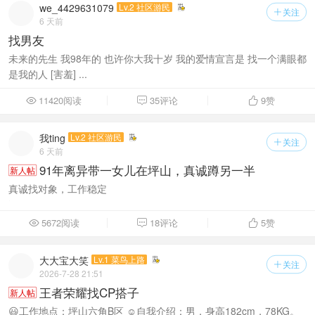
we_4429631079
Lv.2 社区游民
关注

6 天前
找男友
未来的先生 我98年的 也许你大我十岁 我的爱情宣言是 找一个满眼都
是我的人 [害羞] ...
11420阅读
35评论
9
赞



我ting
Lv.2 社区游民
关注

6 天前
91年离异带一女儿在坪山，真诚蹲另一半
新人帖
真诚找对象，工作稳定
5672阅读
18评论
5
赞



大大宝大笑
Lv.1 菜鸟上路
关注

2026-7-28 21:51
王者荣耀找CP搭子
新人帖
😃工作地点：坪山六角B区 ☺️自我介绍：男，身高182cm，78KG。