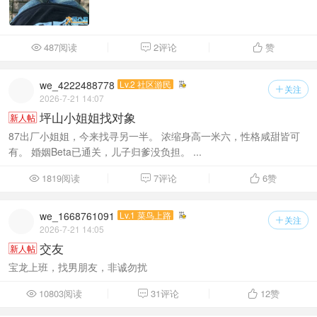
487阅读
2评论
赞



we_4222488778
Lv.2 社区游民
关注

2026-7-21 14:07
坪山小姐姐找对象
新人帖
87出厂小姐姐，今来找寻另一半。 浓缩身高一米六，性格咸甜皆可
有。 婚姻Beta已通关，儿子归爹没负担。 ...
1819阅读
7评论
6
赞



we_1668761091
Lv.1 菜鸟上路
关注

2026-7-21 14:05
交友
新人帖
宝龙上班，找男朋友，非诚勿扰
10803阅读
31评论
12
赞


