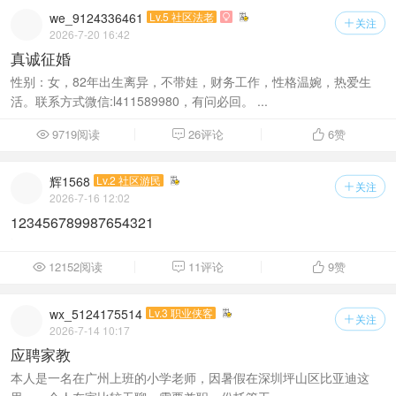
we_9124336461
Lv.5 社区法老

关注

2026-7-20 16:42
真诚征婚
性别：女，82年出生离异，不带娃，财务工作，性格温婉，热爱生
活。联系方式微信:l411589980，有问必回。 ...
9719阅读
26评论
6
赞



辉1568
Lv.2 社区游民
关注

2026-7-16 12:02
123456789987654321
12152阅读
11评论
9
赞



wx_5124175514
Lv.3 职业侠客
关注

2026-7-14 10:17
应聘家教
本人是一名在广州上班的小学老师，因暑假在深圳坪山区比亚迪这