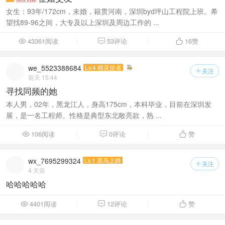
女生：93年/172cm，未婚，籍贯河南，深圳byd坪山工程院上班。希
望找89-96之间，大专及以上深圳及周边工作的 ...
43361阅读
53评论
16
赞



we_5523388684
Lv.4 精灵使者
关注

前天 15:44
寻找同频的她
本人男，02年，黑龙江人，身高175cm，本科毕业，目前在深圳发
展，是一名工程师。性格是典型东北敞亮款，熟 ...
106阅读
0评论
赞



wx_7695299324
Lv.1 菜鸟上路
关注

4 天前
哈哈哈哈哈
4401阅读
12评论
赞


