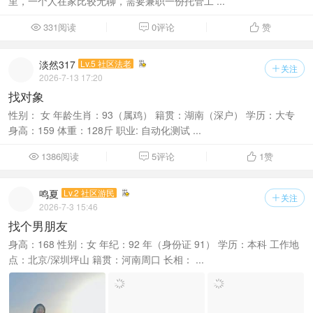
里，一个人在家比较无聊，需要兼职一份托管工 ...
331阅读
0评论
赞



淡然317
Lv.5 社区法老
关注

2026-7-13 17:20
找对象
性别： 女 年龄生肖：93（属鸡） 籍贯：湖南（深户） 学历：大专
身高：159 体重：128斤 职业: 自动化测试 ...
1386阅读
5评论
1
赞



鸣夏
Lv.2 社区游民
关注

2026-7-3 15:46
找个男朋友
身高：168 性别：女 年纪：92 年（身份证 91） 学历：本科 工作地
点：北京/深圳坪山 籍贯：河南周口 长相： ...