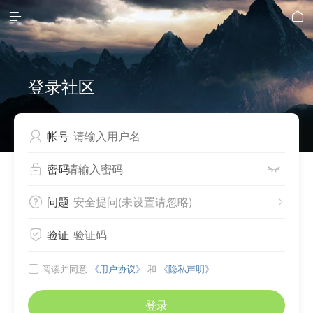


登录社区
帐号

密码


问题
安全提问(未设置请忽略)


验证

阅读并同意
《用户协议》
和
《隐私声明》

登录