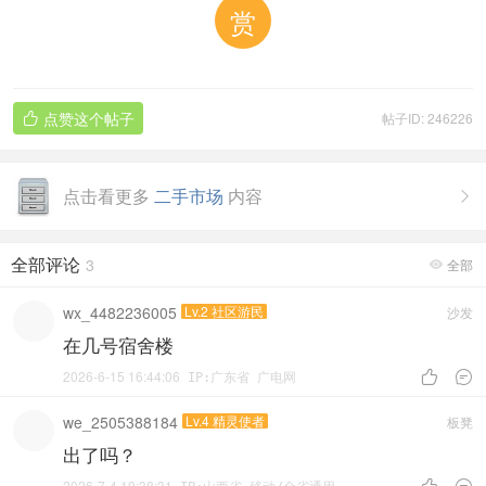
赏
点赞这个帖子
帖子ID: 246226

点击看更多
二手市场
内容

全部评论
3
全部

wx_4482236005
Lv.2 社区游民
沙发
在几号宿舍楼
2026-6-15 16:44:06


IP:广东省 广电网
we_2505388184
Lv.4 精灵使者
板凳
出了吗？
2026-7-4 19:38:31

