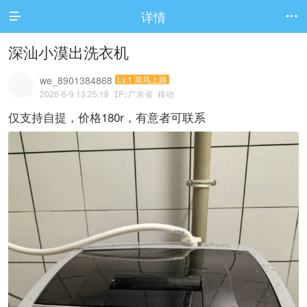
详情


深汕小漠出洗衣机
we_8901384868
Lv.1 菜鸟上路
2026-6-9 13:25:18
IP:广东省 移动
仅支持自提，价格180r，有意者可联系