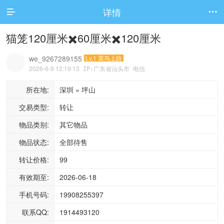
详情


猫笼120厘米✖️60厘米✖️120厘米
we_9267289155
Lv.1 菜鸟上路
2026-6-9 12:19:13
IP:广东省汕头市 电信
所在地:
深圳 » 坪山
交易类型:
转让
物品类别:
其它物品
物品状态:
全部待售
转让价格:
99
有效期至:
2026-06-18
手机号码:
19908255397
联系QQ:
1914493120