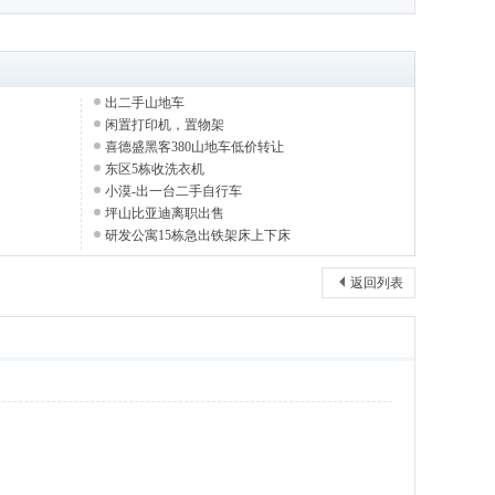
出二手山地车
闲置打印机，置物架
喜德盛黑客380山地车低价转让
东区5栋收洗衣机
小漠-出一台二手自行车
坪山比亚迪离职出售
研发公寓15栋急出铁架床上下床
返回列表