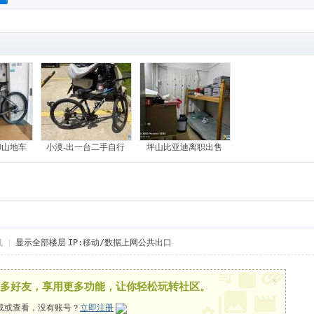
搜
索
0山地车
小漠-出一台二手自行
坪山比亚迪离职出售
机
|
显示全部楼层
IP:移动/数据上网公共出口
×
多好友，享用更多功能，让你轻松玩转社区。
载或查看，没有账号？
立即注册