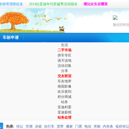
东帅哥强势征友
2014比亚迪年代穿越秀活动报名
潮汕女生在哪里
帖
真心寻找那个她
六百公里最新客户端开放体验啦
微信扫码
车标申请
生活
二手市场
拼车专区
谈天说地
活动召集
分享
交友联谊
车友地带
南国影像
欢乐签到
积分商城
站务
亚迪村委
亚迪新闻
站务处理
热搜:
转让
空调
冰箱
自行车
宽带
搬家
门票
电信
求购
内存条
低价转