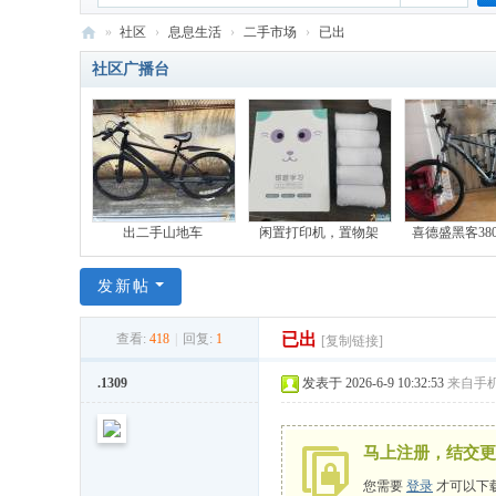
»
社区
›
息息生活
›
二手市场
›
已出
六
社区广播台
百
公
里
-
比
出二手山地车
闲置打印机，置物架
喜德盛黑客38
亚
发新帖
迪
员
已出
查看:
418
|
回复:
1
[复制链接]
工
.1309
发表于 2026-6-9 10:32:53
来自手
网
马上注册，结交更
您需要
登录
才可以下