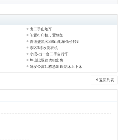
出二手山地车
闲置打印机，置物架
喜德盛黑客380山地车低价转让
东区5栋收洗衣机
小漠-出一台二手自行车
坪山比亚迪离职出售
研发公寓15栋急出铁架床上下床
返回列表