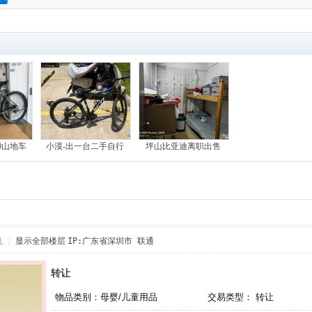
搜
索
0山地车
小漠-出一台二手自行
坪山比亚迪离职出售
机
|
显示全部楼层
IP:广东省深圳市 联通
转让
物品类别：
母婴/儿童用品
交易类型：
转让