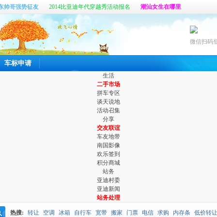
东帅哥强势征友
2014比亚迪年代穿越秀活动报名
潮汕女生在哪里
帖
真心寻找那个她
六百公里最新客户端开放体验啦
微信扫码
车标申请
生活
二手市场
拼车专区
谈天说地
活动召集
分享
交友联谊
车友地带
南国影像
欢乐签到
积分商城
站务
亚迪村委
亚迪新闻
站务处理
热搜:
转让
空调
冰箱
自行车
宽带
搬家
门票
电信
求购
内存条
低价转