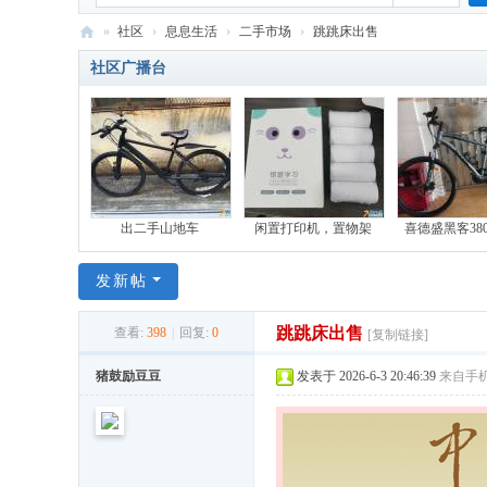
»
社区
›
息息生活
›
二手市场
›
跳跳床出售
六
社区广播台
百
公
里
-
比
出二手山地车
闲置打印机，置物架
喜德盛黑客38
亚
发新帖
迪
员
跳跳床出售
查看:
398
|
回复:
0
[复制链接]
工
猪鼓励豆豆
发表于 2026-6-3 20:46:39
来自手
网