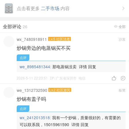
点击看更多
二手市场
内容

全部评论
26
全部

wx_7480918911
Lv.5 社区法老
沙发
炒锅旁边的电蒸锅买不买
点评
we_8985481344:
那电蒸锅没卖
详情
回复
2026-5-11 22:23:51


IP:广东省深圳市 电信
we_1312732590
Lv.2 社区游民
板凳
炒锅有盖子吗
点评
wx_2412013518:
我有一个炒锅，质量很好的，有需要的
可以联系我，15015961590
详情
回复