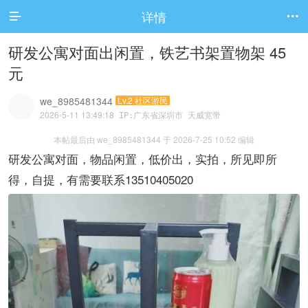
详情


研发公寓对面出闲置，铁艺书架置物架 45
元
we_8985481344
Lv.2 社区游民
2026-5-11 13:49:18
IP:广东省深圳市 天威宽带
本帖最后由 we_8985481344 于 2026-7-25 10:52 编辑
研发公寓对面，物品闲置，低价出，实拍，所见即所
得，自提，有需要联系13510405020