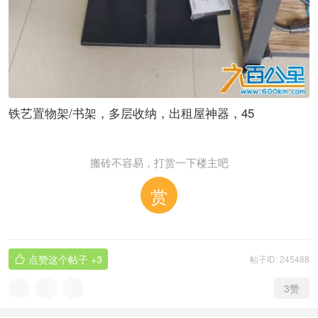
铁艺置物架/书架，多层收纳，出租屋神器，45
搬砖不容易，打赏一下楼主吧
赏
点赞这个帖子
+3
帖子ID: 245488

3
赞