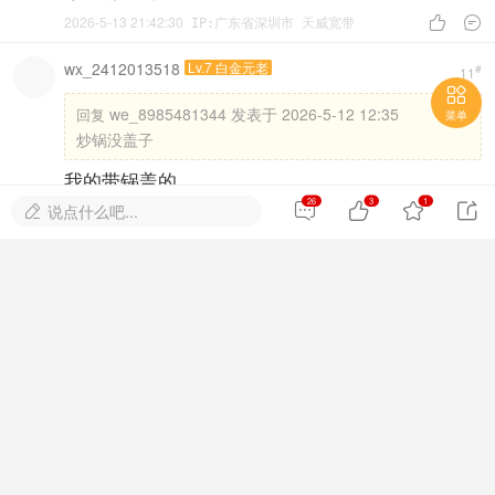
2026-5-13 21:42:30


IP:广东省深圳市 天威宽带
wx_2412013518
Lv.7 白金元老
#
11

we_8985481344 发表于 2026-5-12 12:35
回复
菜单
炒锅没盖子
我的带锅盖的
26
3
1




说点什么吧...

2026-5-14 23:58:52


IP:广东省深圳市 联通
独看夕阳
Lv.8 开国元老
#
12
老板，你那个鞋架卖了吗
点评
we_7114878141:
鞋架还在的
详情
回复
2026-5-17 18:11:44


IP:广东省深圳市 移动
we_7114878141
Lv.3 职业侠客
#
13