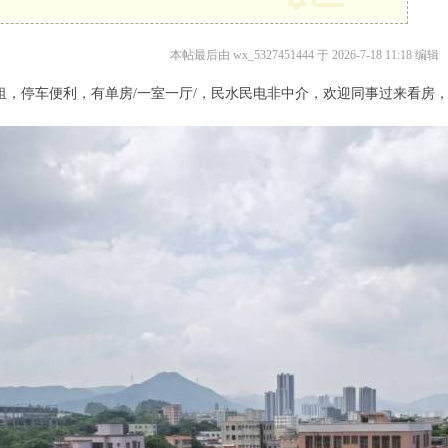
本帖最后由 wx_5327451444 于 2026-7-18 11:18 编辑
，停车便利，有单房/一室一厅/，民水民电非中介，欢迎同事过来看房，联系电话