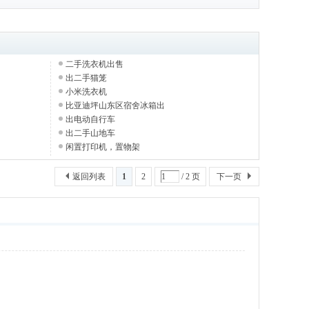
二手洗衣机出售
出二手猫笼
小米洗衣机
比亚迪坪山东区宿舍冰箱出
出电动自行车
出二手山地车
闲置打印机，置物架
返回列表
1
2
/ 2 页
下一页