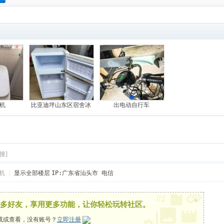
搜
索
机
比亚迪坪山东区宿舍冰
出电动自行车
接]
机
|
显示全部楼层
IP:广东省汕头市 电信
×
多好友，享用更多功能，让你轻松玩转社区。
载或查看，没有账号？
立即注册