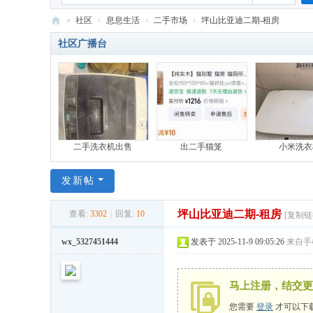
»
社区
›
息息生活
›
二手市场
›
坪山比亚迪二期-租房
六
社区广播台
百
公
里
-
比
二手洗衣机出售
出二手猫笼
小米洗衣
亚
发新帖
迪
员
坪山比亚迪二期-租房
查看:
3302
|
回复:
10
[复制链
工
wx_5327451444
发表于 2025-11-9 09:05:26
来自手
网
马上注册，结交更
您需要
登录
才可以下