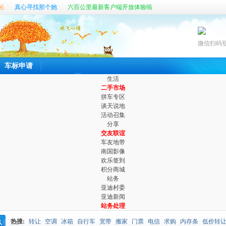
帖
真心寻找那个她
六百公里最新客户端开放体验啦
东帅哥强势征友
2014比亚迪年代穿越秀活动报名
潮汕女生在哪里
帖
真心寻找那个她
六百公里最新客户端开放体验啦
微信扫码
车标申请
生活
二手市场
拼车专区
谈天说地
活动召集
分享
交友联谊
车友地带
南国影像
欢乐签到
积分商城
站务
亚迪村委
亚迪新闻
站务处理
热搜:
转让
空调
冰箱
自行车
宽带
搬家
门票
电信
求购
内存条
低价转