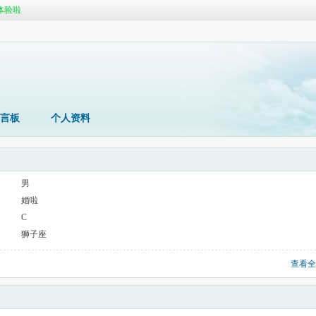
体验啦
潮汕女生在哪里
体验啦
言板
个人资料
男
婚啦
C
狮子座
查看全