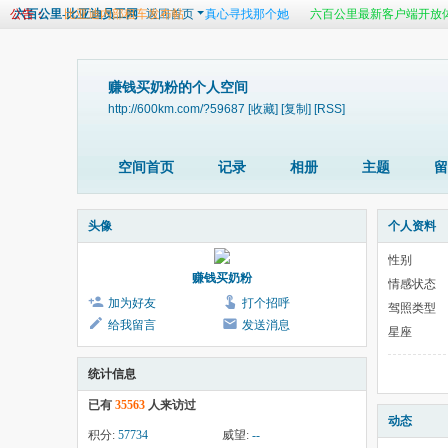
比亚迪内部租车发布帖
真心寻找那个她
六百公里最新客户端开放
公告：
六百公里-比亚迪员工网
返回首页
比亚迪戴姆勒公司广东帅哥强势征友
2014比亚迪年代穿越秀活动报名
比亚迪内部租车发布帖
真心寻找那个她
六百公里最新客户端开放
赚钱买奶粉的个人空间
http://600km.com/?59687
[收藏]
[复制]
[RSS]
空间首页
记录
相册
主题
留
头像
个人资料
性别
赚钱买奶粉
情感状态
加为好友
打个招呼
驾照类型
给我留言
发送消息
星座
统计信息
已有
35563
人来访过
动态
积分:
57734
威望:
--