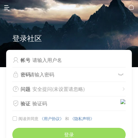


登录社区
帐号

密码


问题
安全提问(未设置请忽略)


验证

阅读并同意
《用户协议》
和
《隐私声明》

登录