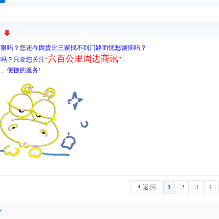
搜
索
发狠吗？您还在因货比三家找不到门路而忧愁烦恼吗？
六百公里周边商讯
息吗？只要您关注
“
”
、便捷的服务!
返 回
1
2
3
4