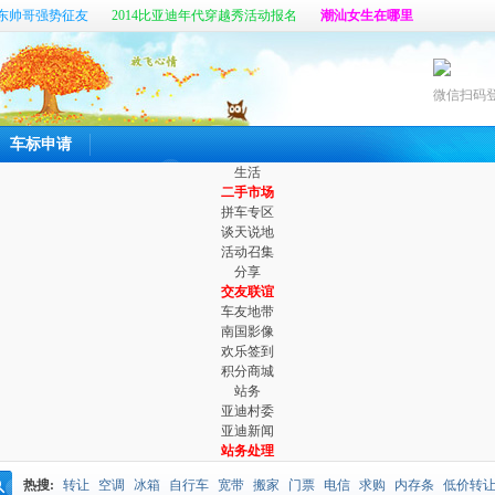
东帅哥强势征友
2014比亚迪年代穿越秀活动报名
潮汕女生在哪里
帖
真心寻找那个她
六百公里最新客户端开放体验啦
微信扫码
车标申请
生活
二手市场
拼车专区
谈天说地
活动召集
分享
交友联谊
车友地带
南国影像
欢乐签到
积分商城
站务
亚迪村委
亚迪新闻
站务处理
热搜:
转让
空调
冰箱
自行车
宽带
搬家
门票
电信
求购
内存条
低价转