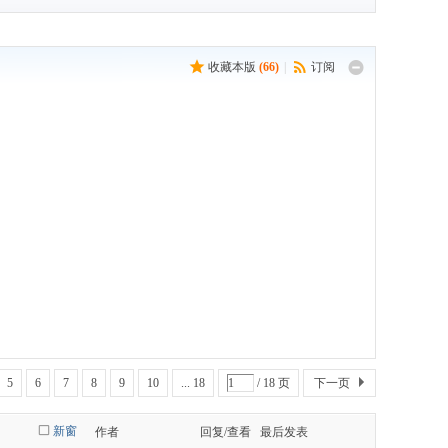
收藏本版
(
66
)
|
订阅
5
6
7
8
9
10
... 18
/ 18 页
下一页
新窗
作者
回复/查看
最后发表