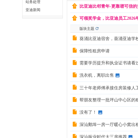
站务处理
比亚迪比邻青年-更靠谱可信的
亚迪新闻
可领奖学金，比亚迪员工202
版块主题
葵涌比亚迪宿舍，葵涌亚迪学
保障性租房申请
需要学历提升和执业证书请看
洗衣机，离职出售
三十年老师傅承接住房装修人
帮朋友整理一批坪山中心区的租
没有了！
深汕鹅埠一房一厅暖心小窝出
深汕振业时代大三房推荐