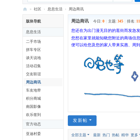
»
社区
›
息息生活
›
周边商讯
六
周边商讯
版块导航
今日:
0
|
主题:
345
|
排名:
11
百
您还在为出门漫无目的的逛街而发急
息息生活
公
您想在家里就能知晓您附近的商场信
二手市场
便可以给您及您的家人带来实惠、周到
里
拼车专区
-
谈天说地
比
活动召集
亚
交友联谊
迪
周边商讯
员
车友地带
积分商城
工
南国影像
网
欢乐签到
发新帖
官方动态
亚迪村委
全部主题
最新
热门
热帖
精华
更多