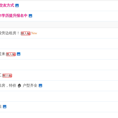
交友方式
6年学历提升报名中
校旁边租房！
New
过来
工
房，特价 🏠 户型齐全
租