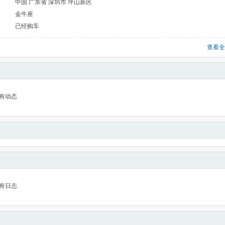
中国 广东省 深圳市 坪山新区
金牛座
已经购车
查看全
有动态
有日志