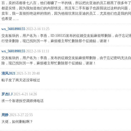
百，卖的话都拿七八百，他们都赚了一半的钱，所以把比亚迪的员工都黑了很多年了
都是实情，因为我知道他们的内部情况，而且车二手车贩子也跟我说过这样的问题
卖车，我一直很拒绝这样的情的，因为他很坑害比亚迪的员工，尤其他们也是我的
也希望 ... ...
wx_5681898155
2022-2-16 11:25
交友板块的，用户名为：李燕，ID:109335发布的征婚交友贴麻烦帮删除，由于忘记
行登录删除，现已找到另一半，麻烦楼主帮忙删除那个征婚贴，谢谢！
wx_5681898155
2022-2-16 11:11
交友板块的，用户名为：李燕，发布的征婚交友贴麻烦帮删除，由于忘记密码无法
除，现已找到另一半，麻烦楼主帮忙删除那个征婚贴，谢谢！
清风2021
2021-5-31 20:48
帖子发了两天还没审核过
罗杰LJ
2021-4-21 14:26
求一个靠谱拆空调师傅电话
周静
2021-3-27 22:55
大佬，如何删帖啊？