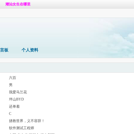
潮汕女生在哪里
体验啦
言板
个人资料
六百
男
我爱马兰花
坪山BYD
还单着
C
拯救世界，义不容辞！
软件测试工程师