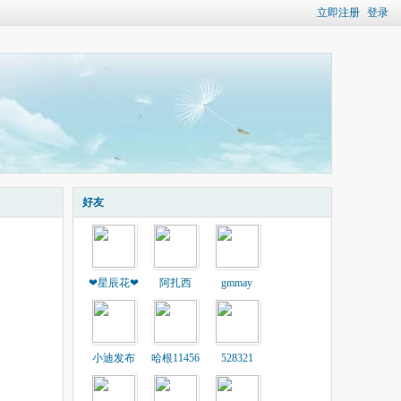
立即注册
登录
好友
❤星辰花❤
阿扎西
gmmay
小迪发布
哈根11456
528321