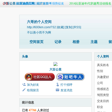
公告：
六百公里-比亚迪员工网
比亚迪戴姆勒公司广东帅哥强势征友
返回首页
2014比亚迪年代穿越秀活动报名
比亚迪内部租车发布帖
真心寻找那个她
六百公里最新客户端开放
六哥的个人空间
http://600km.com/?32
[收藏]
[复制]
[RSS]
不以善小而不为啊
空间首页
记录
相册
主题
留
头像
个人资料
真实姓名
六百公里
性别
兴趣爱好
公司
加为好友
打个招呼
情感状态
给我留言
发送消息
驾照类型
交友目的
统计信息
职业
已有
47766
人来访过