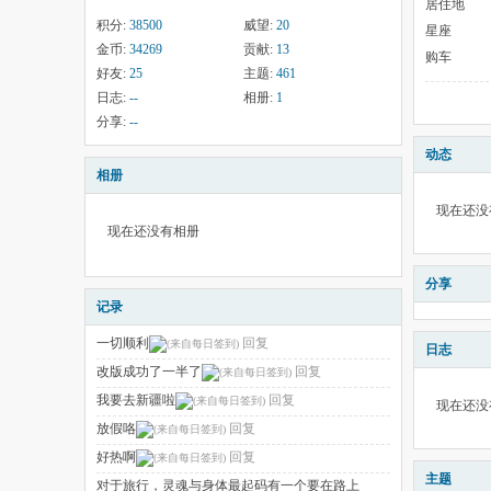
居住地
积分:
38500
威望:
20
星座
金币:
34269
贡献:
13
购车
好友:
25
主题:
461
日志:
--
相册:
1
分享:
--
动态
相册
现在还没
现在还没有相册
分享
记录
一切顺利
回复
日志
改版成功了一半了
回复
我要去新疆啦
回复
现在还没
放假咯
回复
好热啊
回复
主题
对于旅行，灵魂与身体最起码有一个要在路上