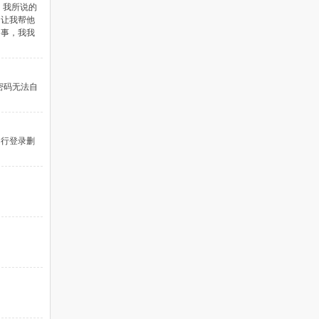
 我所说的
，让我帮他
同事，我我
密码无法自
自行登录删