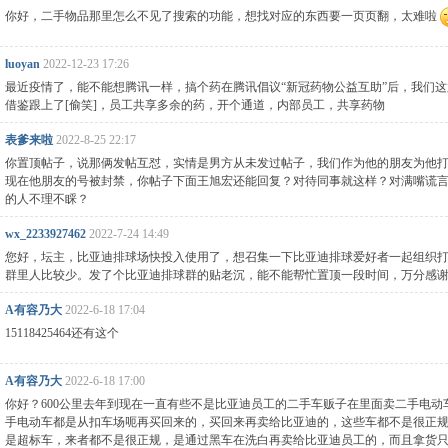
你好，二手物品那里怎么不见了搜索的功能，想找对应的东西要一页页翻，太难啦
luoyan
2022-12-23 17:26
最近疫情了，能不能想腾讯一样，搞个药在腾讯倡议“新冠药物公益互助”后，我们
借鉴跟上了[偷笑]，员工共享多余的药，开个通道，内部员工，共享药物
表爹来啦
2022-8-25 22:17
你置顶帖子，说那俩发帖互怼，实情是男方从未发过帖子，我们作为他的朋友为他
现在他朋友的号被封禁，你帖子下面王旭宏还能回复？对待同事就这样？对满嘴谎
的人不理不睬？
wx_2233927462
2022-7-24 14:49
您好，坛主，比亚迪排球场快投入使用了，想召集一下比亚迪排球爱好者一起组织
群里人比较少。发了个比亚迪排球群的贴老沉，能不能帮忙置顶一段时间，万分感
A有容乃大
2022-6-18 17:04
15118425464还有这个
A有容乃大
2022-6-18 17:00
你好？600公里去年到现在一直有些不是比亚迪员工的二手车贩子在里面卖二手电动
手电动车都是从扣车场呃再买回来的，买回来再卖给比亚迪的，这些车都不是很正
是超标车，来者都不是很正规，是通过黑车在洗白再卖给比亚迪员工的，而且拿货