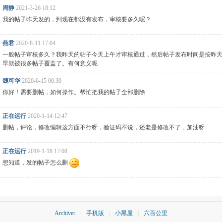
周静
2021-3-26 18:12
我的帖子昨天发的，到现在都没有发布，审核要多久呢？
燕君
2020-8-11 17:04
一般帖子审核多久？我昨天的帖子今天上午才审核通过，然后帖子发布时间是按昨
早就被很多帖子覆盖了。有何意义呢
魏可华
2020-6-15 00:30
你好！需要删帖，如何操作。帮忙把我的帖子全部删除
正在运行
2020-1-14 12:47
删帖，评论，修改编辑这方面不行呀，验证码不说，还老是修改不了，加油呀
正在运行
2019-1-18 17:08
想知道，发的帖子怎么删
Archiver
|
手机版
|
小黑屋
|
六百公里