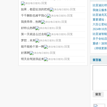
回复
比亚迪比邻
如果，都是扯淡的把戏
回复
我做云服务
比亚迪兆瓦
千千阙歌也难平我心
回复
重要通知：
我类乖乖，热啊
回复
六百公里站
好特么热啊
回复
2024年1
比亚迪智能
第一天就这么过去啦
回复
关于全站启
梦想，未来
回复
重磅！深圳
能不能抢个第一啊
回复
（持续更新
好累啊
回复
明天自驾游浪起来
回复
留言板
留言