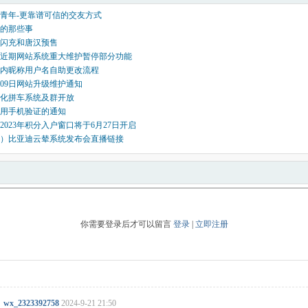
青年-更靠谱可信的交友方式
的那些事
闪充和唐汉预售
近期网站系统重大维护暂停部分功能
内昵称用户名自助更改流程
0月09日网站升级维护通知
化拼车系统及群开放
用手机验证的通知
2023年积分入户窗口将于6月27日开启
）比亚迪云辇系统发布会直播链接
你需要登录后才可以留言
登录
|
立即注册
wx_2323392758
2024-9-21 21:50