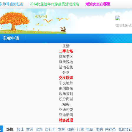
东帅哥强势征友
2014比亚迪年代穿越秀活动报名
潮汕女生在哪里
帖
真心寻找那个她
六百公里最新客户端开放体验啦
微信扫码
车标申请
生活
二手市场
拼车专区
谈天说地
活动召集
分享
交友联谊
车友地带
南国影像
欢乐签到
积分商城
站务
亚迪村委
亚迪新闻
站务处理
热搜:
转让
空调
冰箱
自行车
宽带
搬家
门票
电信
求购
内存条
低价转