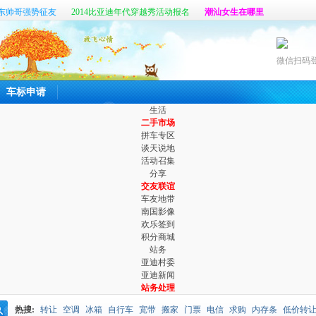
东帅哥强势征友
2014比亚迪年代穿越秀活动报名
潮汕女生在哪里
帖
真心寻找那个她
六百公里最新客户端开放体验啦
微信扫码
车标申请
生活
二手市场
拼车专区
谈天说地
活动召集
分享
交友联谊
车友地带
南国影像
欢乐签到
积分商城
站务
亚迪村委
亚迪新闻
站务处理
热搜:
转让
空调
冰箱
自行车
宽带
搬家
门票
电信
求购
内存条
低价转