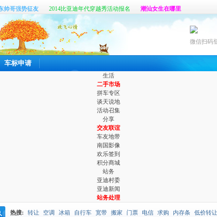
东帅哥强势征友
2014比亚迪年代穿越秀活动报名
潮汕女生在哪里
帖
真心寻找那个她
六百公里最新客户端开放体验啦
微信扫码
车标申请
生活
二手市场
拼车专区
谈天说地
活动召集
分享
交友联谊
车友地带
南国影像
欢乐签到
积分商城
站务
亚迪村委
亚迪新闻
站务处理
热搜:
转让
空调
冰箱
自行车
宽带
搬家
门票
电信
求购
内存条
低价转