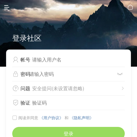


登录社区
帐号

密码


问题
安全提问(未设置请忽略)


验证

阅读并同意
《用户协议》
和
《隐私声明》

登录