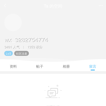
Ta 的空间


wx_3282754774
3401 人气
1353 积分
|
Lv.5
社区法老
资料
帖子
相册
留言
