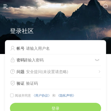


登录社区
帐号

密码


问题
安全提问(未设置请忽略)


验证

阅读并同意
《用户协议》
和
《隐私声明》

登录